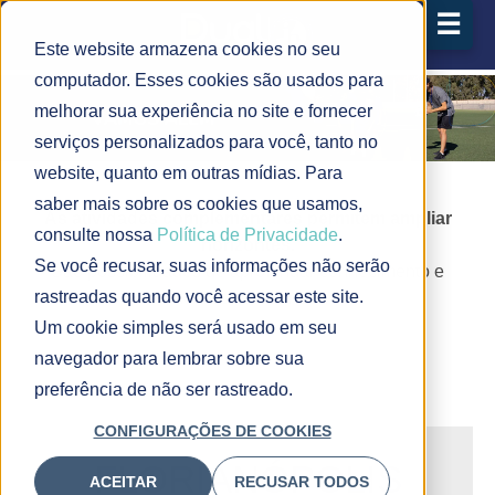
☰
Este website armazena cookies no seu
computador. Esses cookies são usados ​​para
melhorar sua experiência no site e fornecer
serviços personalizados para você, tanto no
website, quanto em outras mídias. Para
saber mais sobre os cookies que usamos,
As atividades complementares permitem ampliar
consulte nossa
Política de Privacidade
.
horizontes.
Se você recusar, suas informações não serão
São possibilidades de aprofundar conhecimento e
rastreadas quando você acessar este site.
desafiar os alunos.
Um cookie simples será usado em seu
navegador para lembrar sobre sua
preferência de não ser rastreado.
CONFIGURAÇÕES DE COOKIES
FLORIANÓPOLIS
ACEITAR
RECUSAR TODOS