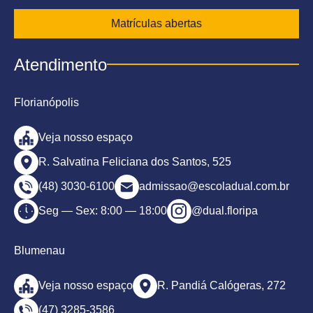
Matrículas abertas
Atendimento
Florianópolis
Veja nosso espaço
R. Salvatina Feliciana dos Santos, 525
(48) 3030-6100
admissao@escoladual.com.br
Seg — Sex: 8:00 — 18:00
@dual.floripa
Blumenau
Veja nosso espaço
R. Pandiá Calógeras, 272
(47) 3285-3586